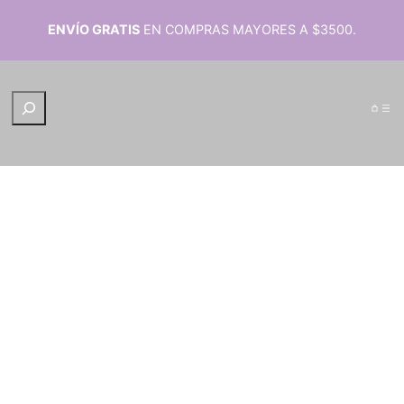
ENVÍO GRATIS
EN COMPRAS MAYORES A $3500.
B
u
s
c
a
r