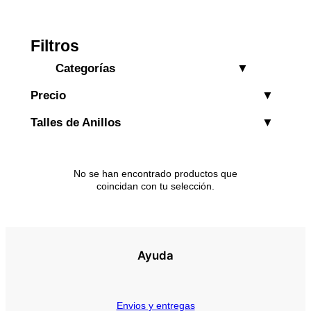
Filtros
Categorías
Precio
Complementos
Limpieza
Talles de Anillos
Organizadores
Otros
No se han encontrado productos que
Plata 925
coincidan con tu selección.
Anillos
Aros y caravanas
Colgantes
Ayuda
Ear cuffs y trepadores
Joyas con piedras naturales
Envios y entregas