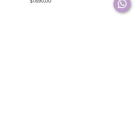
$
1.690,00
Colgante Virgen Milagrosa L
$
2.690,00