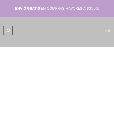
ENVÍO GRATIS
EN COMPRAS MAYORES A $3500.
B
u
s
c
a
r