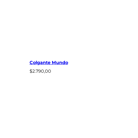
e
0
p
,
r
0
e
0
c
h
i
a
o
s
s
t
:
a
d
$
e
1
s
Colgante Mundo
.
d
9
$
2.790,00
e
9
$
0
1
,
.
0
5
0
9
0
,
0
0
h
a