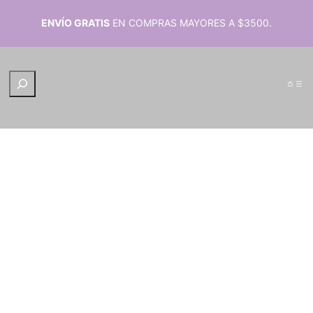
ENVÍO GRATIS
EN COMPRAS MAYORES A $3500.
B
u
s
c
a
r