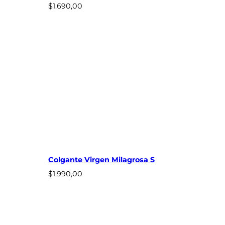
7
$
1.690,00
9
0
,
0
0
Colgante Virgen Milagrosa S
$
1.990,00