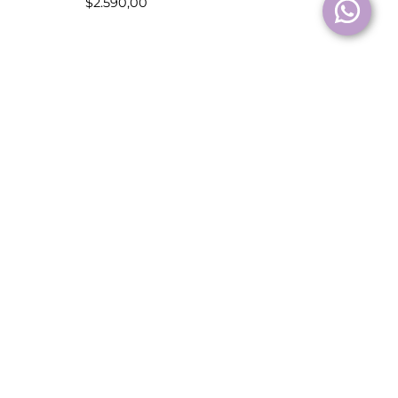
$
2.590,00
Colgante Avalón
$
2.390,00