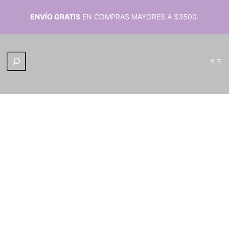
ENVÍO GRATIS
EN COMPRAS MAYORES A $3500.
B
u
s
c
a
r