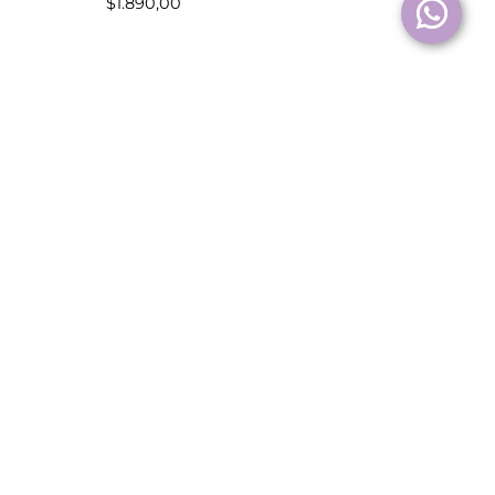
$
1.890,00
Colgante Piedra Luna
$
1.890,00