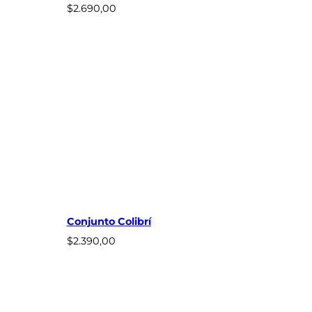
7
$
2.690,00
9
0
,
0
0
Conjunto Colibrí
$
2.390,00