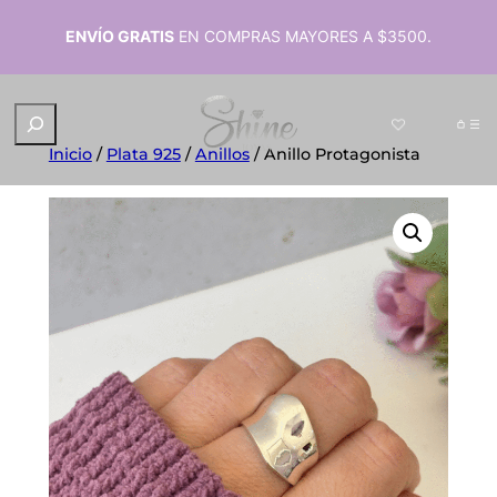
ENVÍO GRATIS
EN COMPRAS MAYORES A $3500.
B
u
s
Inicio
/
Plata 925
/
Anillos
/ Anillo Protagonista
c
a
r