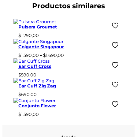
s
Productos similares
t
a
c
a
Pulsera Groumet
n
t
$
1.290,00
i
d
Colgante Singapour
a
Rango
$
1.590,00
–
$
1.690,00
d
de
precios:
Ear Cuff Cross
desde
$
590,00
$1.590,00
hasta
Ear Cuff Zig Zag
$1.690,00
$
690,00
Conjunto Flower
$
1.590,00