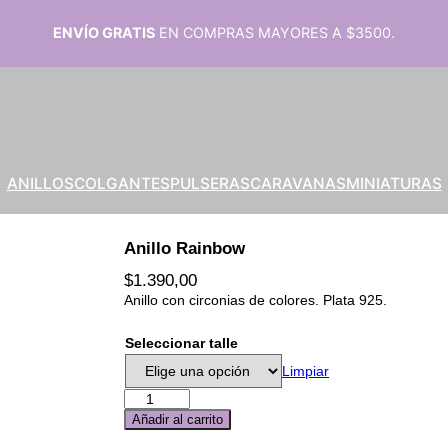
ENVÍO GRATIS
EN COMPRAS MAYORES A $3500.
ANILLOS
COLGANTES
PULSERAS
CARAVANAS
MINIATURAS
Anillo Rainbow
$
1.390,00
Anillo con circonias de colores. Plata 925.
talle
Limpiar
A
n
Añadir al carrito
i