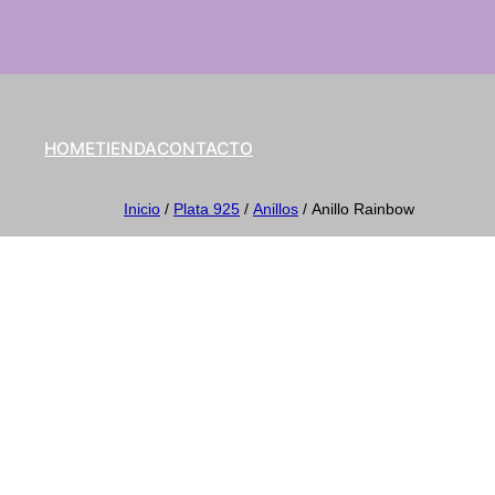
HOME
TIENDA
CONTACTO
Inicio
/
Plata 925
/
Anillos
/ Anillo Rainbow