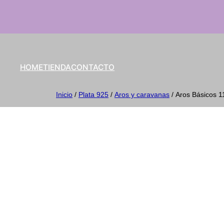
HOME
TIENDA
CONTACTO
Inicio
/
Plata 925
/
Aros y caravanas
/ Aros Básicos 