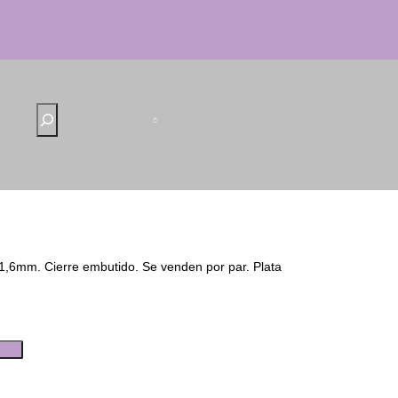
B
u
s
c
a
r
1,6mm. Cierre embutido. Se venden por par. Plata