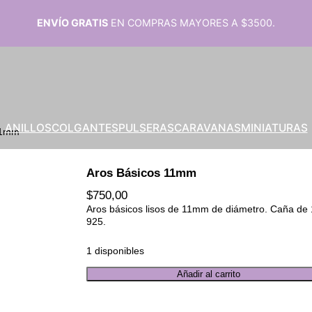
ENVÍO GRATIS
EN COMPRAS MAYORES A $3500.
ANILLOS
COLGANTES
PULSERAS
CARAVANAS
MINIATURAS
11mm
Aros Básicos 11mm
$
750,00
Aros básicos lisos de 11mm de diámetro. Caña de 
925.
1 disponibles
A
Añadir al carrito
r
o
s