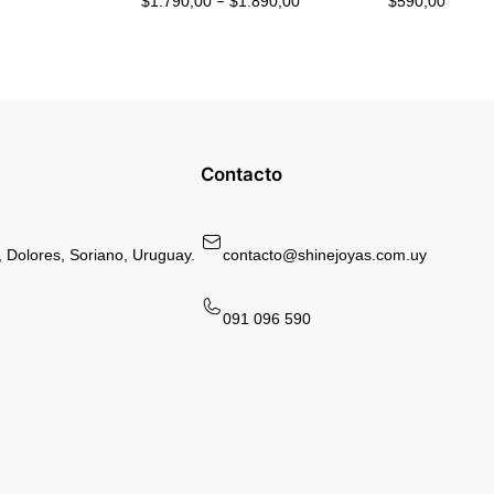
$
1.790,00
$
1.890,00
$
590,00
–
de
precios:
desde
$1.790,00
hasta
$1.890,00
Contacto
 Dolores, Soriano, Uruguay.
contacto@shinejoyas.com.uy
091 096 590