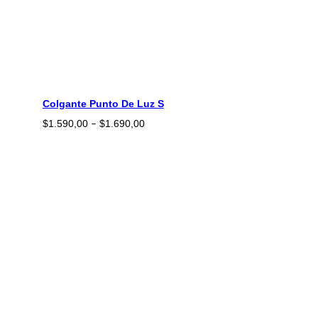
Colgante Punto De Luz S
Rango
$
1.590,00
$
1.690,00
–
de
precios:
desde
$1.590,00
hasta
$1.690,00