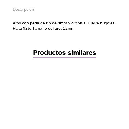
s
Descripción
P
e
a
Aros con perla de río de 4mm y circonia. Cierre huggies.
r
Plata 925. Tamaño del aro: 12mm.
l
c
a
n
Productos similares
t
i
d
a
d