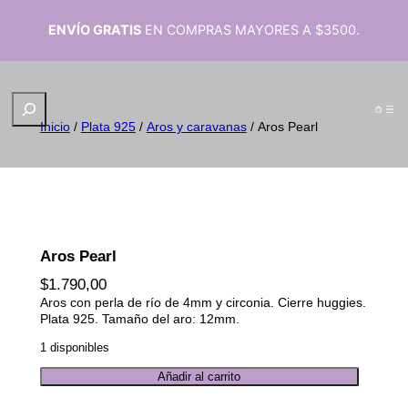
ENVÍO GRATIS
EN COMPRAS MAYORES A $3500.
B
u
Inicio
/
Plata 925
/
Aros y caravanas
/ Aros Pearl
s
c
a
r
Aros Pearl
$
1.790,00
Aros con perla de río de 4mm y circonia. Cierre huggies.
Plata 925. Tamaño del aro: 12mm.
1 disponibles
A
Añadir al carrito
r
o