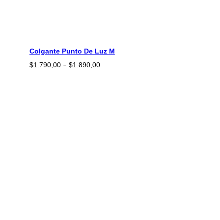
Colgante Punto De Luz M
Rango
$
1.790,00
$
1.890,00
–
de
precios:
desde
$1.790,00
hasta
$1.890,00