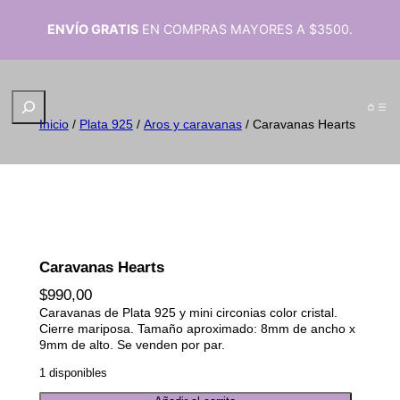
ENVÍO GRATIS
EN COMPRAS MAYORES A $3500.
B
u
Inicio
/
Plata 925
/
Aros y caravanas
/ Caravanas Hearts
s
c
a
r
Caravanas Hearts
$
990,00
Caravanas de Plata 925 y mini circonias color cristal.
Cierre mariposa. Tamaño aproximado: 8mm de ancho x
9mm de alto. Se venden por par.
1 disponibles
C