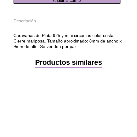
Añadir al carrito
a
r
a
Descripción
v
a
n
Caravanas de Plata 925 y mini circonias color cristal.
a
Cierre mariposa. Tamaño aproximado: 8mm de ancho x
s
9mm de alto. Se venden por par.
H
e
a
Productos similares
r
t
s
c
a
n
t
i
d
a
d