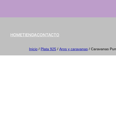
HOME
TIENDA
CONTACTO
Inicio
/
Plata 925
/
Aros y caravanas
/ Caravanas Pun