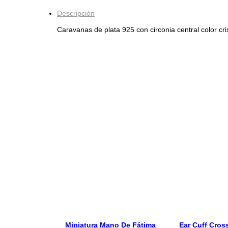
Descripción
Caravanas de plata 925 con circonia central color c
Miniatura Mano De Fátima
Ear Cuff Cros