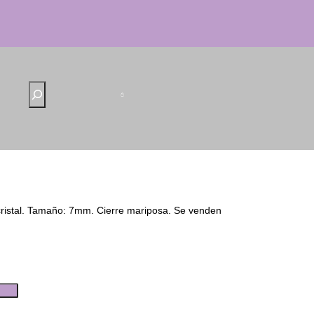
B
u
s
c
a
r
 cristal. Tamaño: 7mm. Cierre mariposa. Se venden