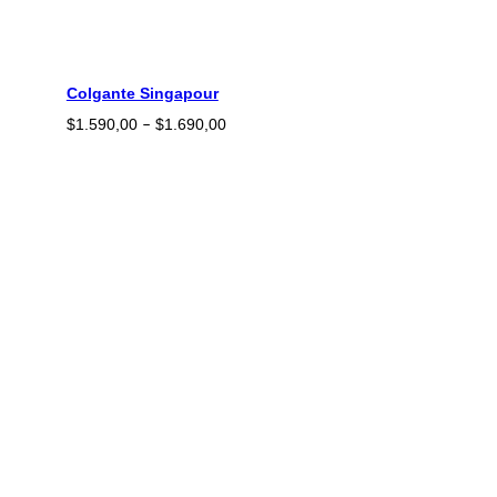
Colgante Singapour
Rango
$
1.590,00
$
1.690,00
–
de
precios:
desde
$1.590,00
hasta
$1.690,00