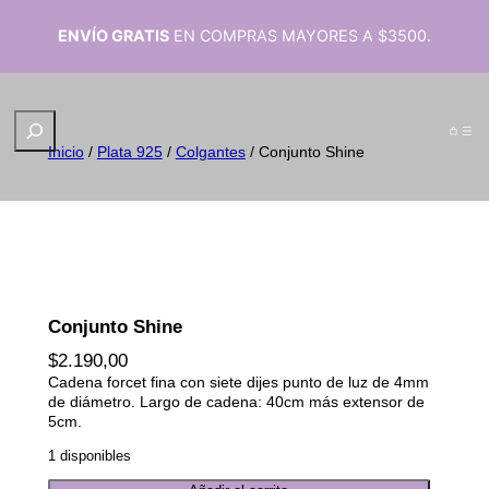
ENVÍO GRATIS
EN COMPRAS MAYORES A $3500.
B
u
Inicio
/
Plata 925
/
Colgantes
/ Conjunto Shine
s
c
a
r
Conjunto Shine
$
2.190,00
Cadena forcet fina con siete dijes punto de luz de 4mm
de diámetro. Largo de cadena: 40cm más extensor de
5cm.
1 disponibles
C