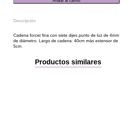
Añadir al carrito
o
n
j
Descripción
u
n
t
Cadena forcet fina con siete dijes punto de luz de 4mm
o
de diámetro. Largo de cadena: 40cm más extensor de
S
5cm.
h
i
n
Productos similares
e
c
a
n
t
i
d
a
d