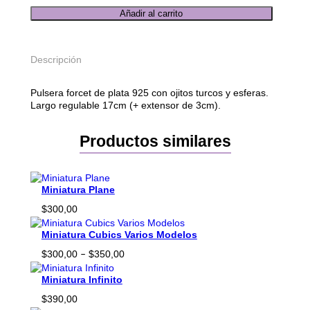
P
Añadir al carrito
u
l
s
Descripción
e
r
a
Pulsera forcet de plata 925 con ojitos turcos y esferas.
O
Largo regulable 17cm (+ extensor de 3cm).
j
o
T
Productos similares
u
r
c
o
Miniatura Plane
y
$
300,00
E
s
Miniatura Cubics Varios Modelos
f
e
Rango
$
300,00
$
350,00
–
r
de
a
precios:
Miniatura Infinito
s
desde
c
$
390,00
$300,00