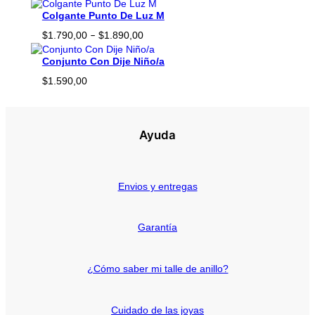
a
hasta
n
Colgante Punto De Luz M
$350,00
t
Rango
$
1.790,00
$
1.890,00
–
i
de
d
precios:
Conjunto Con Dije Niño/a
a
desde
d
$
1.590,00
$1.790,00
hasta
$1.890,00
Ayuda
Envios y entregas
Garantía
¿Cómo saber mi talle de anillo?
Cuidado de las joyas