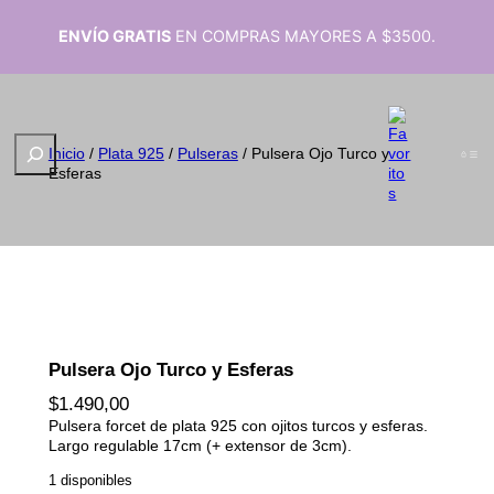
ENVÍO GRATIS
EN COMPRAS MAYORES A $3500.
B
Inicio
/
Plata 925
/
Pulseras
/ Pulsera Ojo Turco y
u
Esferas
s
c
a
r
Pulsera Ojo Turco y Esferas
$
1.490,00
Pulsera forcet de plata 925 con ojitos turcos y esferas.
Largo regulable 17cm (+ extensor de 3cm).
1 disponibles