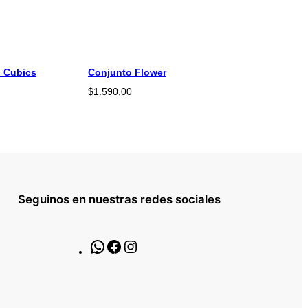
s Cubics
Conjunto Flower
$
1.590,00
Seguinos en nuestras redes sociales
W
F
I
h
a
n
a
c
s
t
e
t
s
b
a
A
o
g