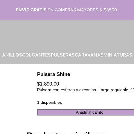
ENVÍO GRATIS
EN COMPRAS MAYORES A $3500.
ANILLOS
COLGANTES
PULSERAS
CARAVANAS
MINIATURAS
Pulsera Shine
$
1.890,00
Pulsera con esferas y circonias. Largo regulable: 
1 disponibles
P
Añadir al carrito
u
l
s
e