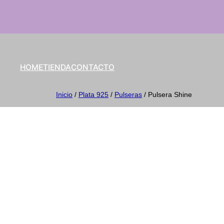
HOME
TIENDA
CONTACTO
Inicio
/
Plata 925
/
Pulseras
/ Pulsera Shine