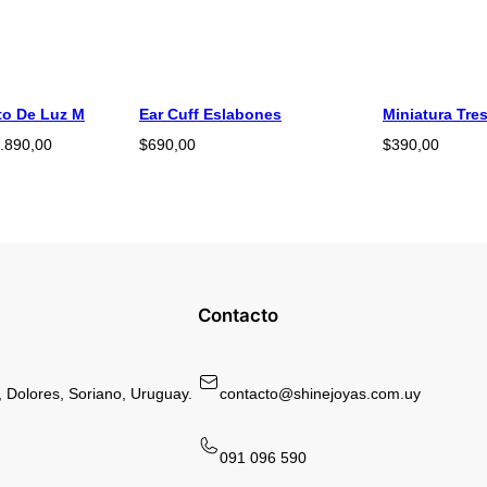
to De Luz M
Ear Cuff Eslabones
Miniatura Tre
Rango
.890,00
$
690,00
$
390,00
de
precios:
desde
$1.790,00
hasta
$1.890,00
Contacto
 Dolores, Soriano, Uruguay.
contacto@shinejoyas.com.uy
091 096 590